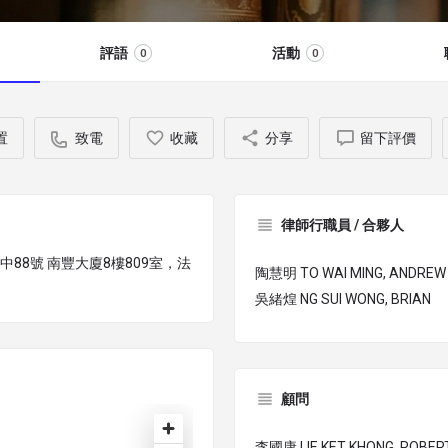
評語
活動
0
0
置
致電
收藏
分享
留下評價
律師行職員 / 合夥人
諾道中88號 南豐大廈8樓809室，法
陶慧明 TO WAI MING, ANDREW
吳緒煌 NG SUI WONG, BRIAN
顧問
李國康 LIE KET KHONG, ROBER