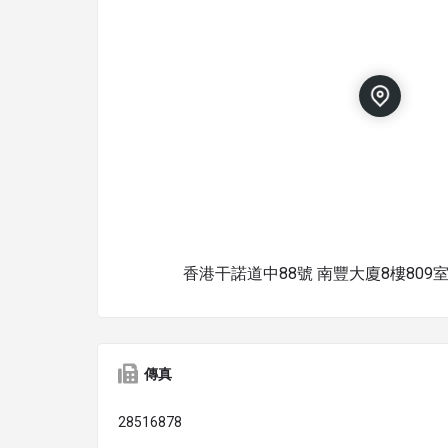
香港干諾道中88號 南豐大廈8樓809
傳真
28516878