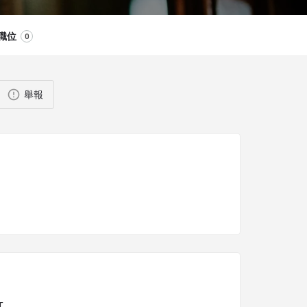
職位
0
舉報
T