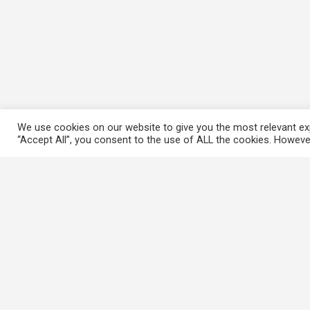
We use cookies on our website to give you the most relevant exp
“Accept All”, you consent to the use of ALL the cookies. However
常用連結
香港大律師公會
香港律師會
GovHK 香港政府一站通