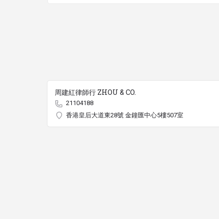
周建紅律師行 ZHOU & CO.
21104188
香港皇后大道東28號 金鐘匯中心5樓507室