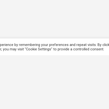
erience by remembering your preferences and repeat visits. By clic
, you may visit "Cookie Settings" to provide a controlled consent.
香港法例
使
電子版香港法例
個
香港基本法
免
Covid-19相關法例