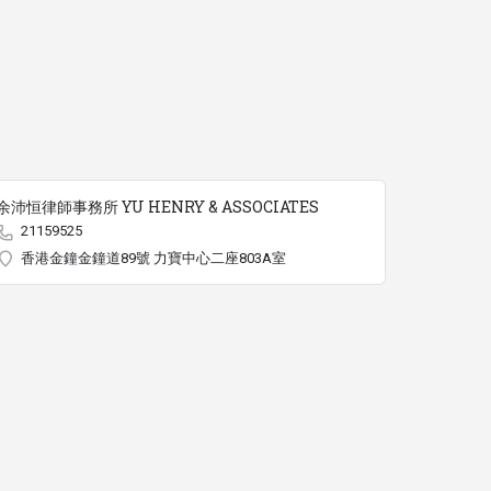
余沛恒律師事務所 YU HENRY & ASSOCIATES
21159525
香港金鐘金鐘道89號 力寶中心二座803A室