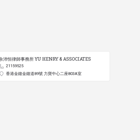
余沛恒律師事務所 YU HENRY & ASSOCIATES
21159525
香港金鐘金鐘道89號 力寶中心二座803A室