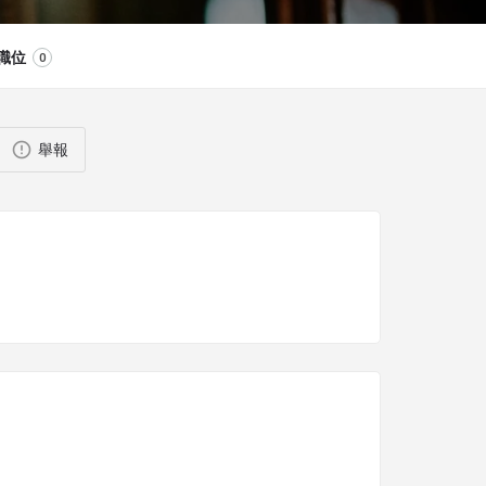
職位
0
舉報