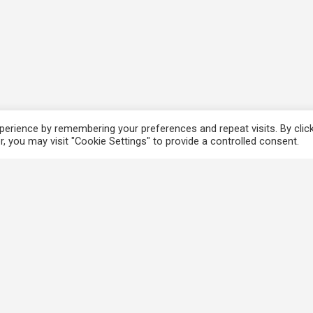
erience by remembering your preferences and repeat visits. By clic
, you may visit "Cookie Settings" to provide a controlled consent.
香港法例
使
電子版香港法例
個
香港基本法
免
Covid-19相關法例