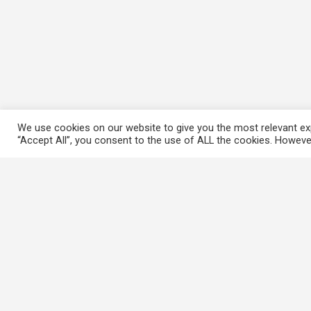
We use cookies on our website to give you the most relevant exp
“Accept All”, you consent to the use of ALL the cookies. However
常用連結
香港大律師公會
香港律師會
GovHK 香港政府一站通