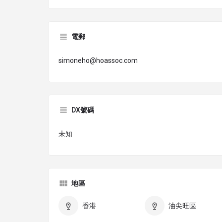
電郵
simoneho@hoassoc.com
DX號碼
未知
地區
香港
油尖旺區