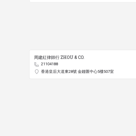
周建紅律師行 ZHOU & CO.
21104188
香港皇后大道東28號 金鐘匯中心5樓507室