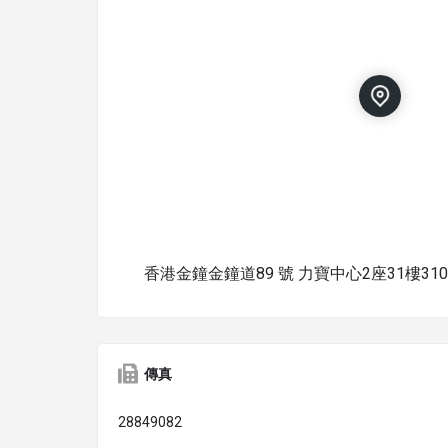
香港金鐘金鐘道89 號 力寶中心2座31樓310
傳真
28849082