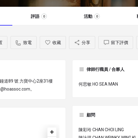
評語
活動
0
0
置
致電
收藏
分享
留下評價
律師行職員 / 合夥人
鐘道89 號 力寶中心2座31樓
何思敏 HO SEA MAN
hoassoc.com。
顧問
陳彩玲 CHAN CHOI LING
陳詠琪 CHAN WRINKY WING KI