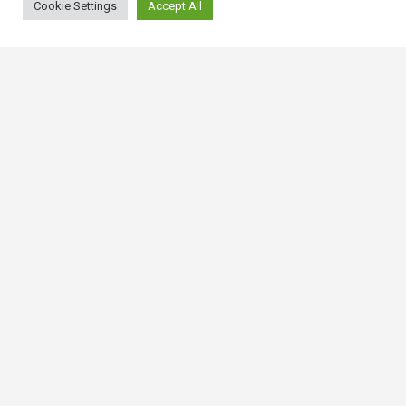
Cookie Settings
Accept All
常用連結
香港大律師公會
香港律師會
GovHK 香港政府一站通
香港法例
電子版香港法例
香港基本法
Covid-19相關法例
使用條款