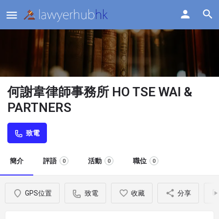
何謝韋律師事務所 HO TSE WAI &
PARTNERS
致電
簡介
評語
活動
職位
0
0
0
GPS位置
致電
收藏
分享