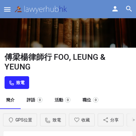
傅梁楊律師行 FOO, LEUNG &
YEUNG
致電
簡介
評語
活動
職位
0
0
0
GPS位置
致電
收藏
分享