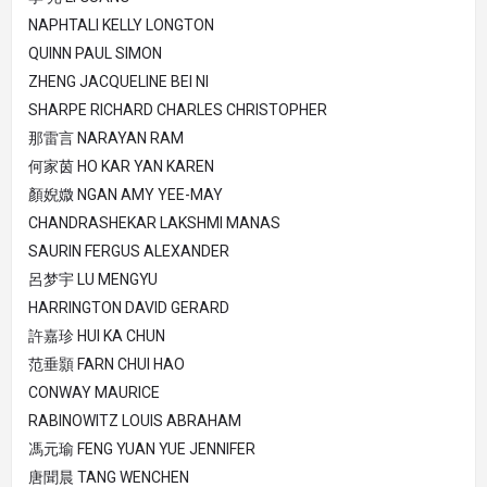
NAPHTALI KELLY LONGTON
QUINN PAUL SIMON
ZHENG JACQUELINE BEI NI
SHARPE RICHARD CHARLES CHRISTOPHER
那雷言 NARAYAN RAM
何家茵 HO KAR YAN KAREN
顏婗媺 NGAN AMY YEE-MAY
CHANDRASHEKAR LAKSHMI MANAS
SAURIN FERGUS ALEXANDER
呂梦宇 LU MENGYU
HARRINGTON DAVID GERARD
許嘉珍 HUI KA CHUN
范垂顥 FARN CHUI HAO
CONWAY MAURICE
RABINOWITZ LOUIS ABRAHAM
馮元瑜 FENG YUAN YUE JENNIFER
唐聞晨 TANG WENCHEN