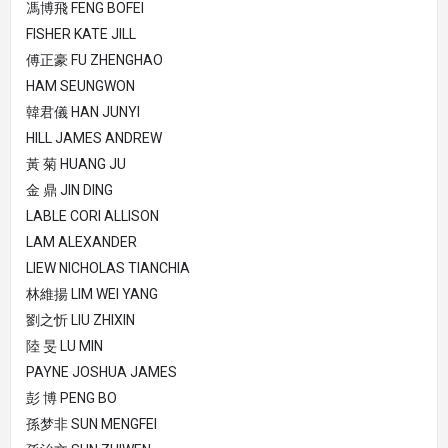
馮博飛 FENG BOFEI
FISHER KATE JILL
傅正豪 FU ZHENGHAO
HAM SEUNGWON
韓君儀 HAN JUNYI
HILL JAMES ANDREW
黃 菊 HUANG JU
金 鼎 JIN DING
LABLE CORI ALLISON
LAM ALEXANDER
LIEW NICHOLAS TIANCHIA
林維揚 LIM WEI YANG
劉之忻 LIU ZHIXIN
陸 旻 LU MIN
PAYNE JOSHUA JAMES
彭 博 PENG BO
孫梦非 SUN MENGFEI