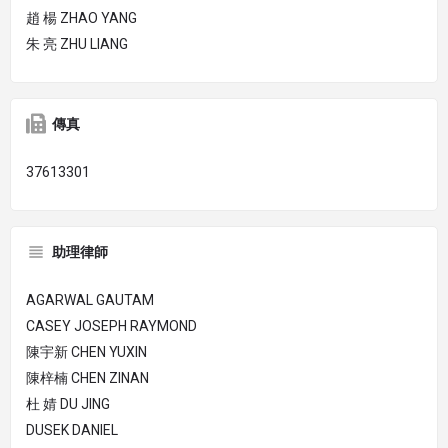
趙 楊 ZHAO YANG
朱 亮 ZHU LIANG
傳真
37613301
助理律師
AGARWAL GAUTAM
CASEY JOSEPH RAYMOND
陳宇新 CHEN YUXIN
陳梓楠 CHEN ZINAN
杜 婧 DU JING
DUSEK DANIEL