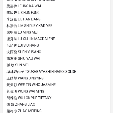
梁嘉偉 LEUNG KA WAI
李駿鋒 LI CHUN FUNG
李涵量 LIE HAN LIANG
林嘉怡 LIM SHIRLEY KAR YEE
盧明媚 LU MING MEI
盧秀琳 LU XIU LIN MAGDALENE
呂紹鏗 LUI SIU HANG
沈雨桑 SHEN YUSANG
蕭友維 SHIU YAU WAI
孫 玫 SUN MEI
塚林姬內子 TSUKABAYASHI HINAKO ISOLDE
王婧瑩 WANG JINGYING
黃天頴 WEE TIN WING JASMINE
黃偉明 WONG WAI MING
胡櫟榆 WU LOK YUE TIFFANY
張 嬌 ZHANG JIAO
趙梅冰 ZHAO MEIPING