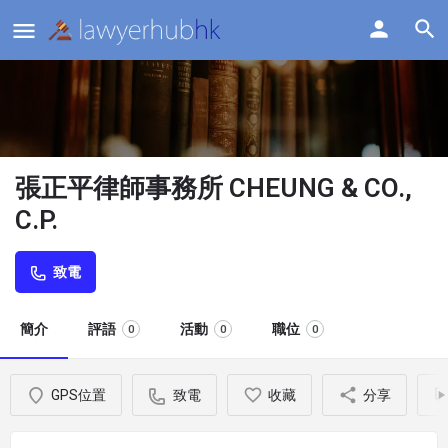
張正平律師事務所 CHEUNG & CO.,
C.P.
致電
簡介
評語
活動
職位
0
0
0
GPS位置
致電
收藏
分享