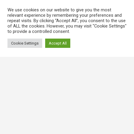
We use cookies on our website to give you the most
relevant experience by remembering your preferences and
repeat visits. By clicking “Accept All”, you consent to the use
of ALL the cookies. However, you may visit "Cookie Settings"
to provide a controlled consent.
Cookie Settings
Accept All
常用連結
香港大律師公會
香港律師會
GovHK 香港政府一站通
香港法例
電子版香港法例