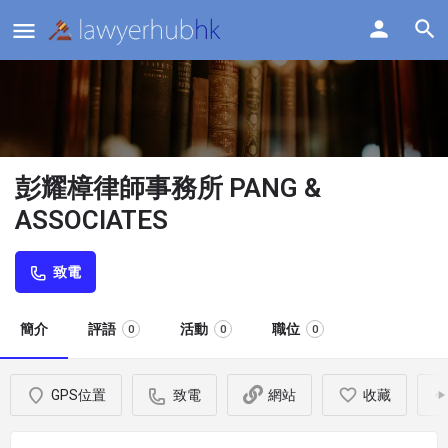
彭耀樟律師事務所 PANG &
ASSOCIATES
致電
簡介
評語
活動
職位
0
0
0
GPS位置
致電
網站
收藏