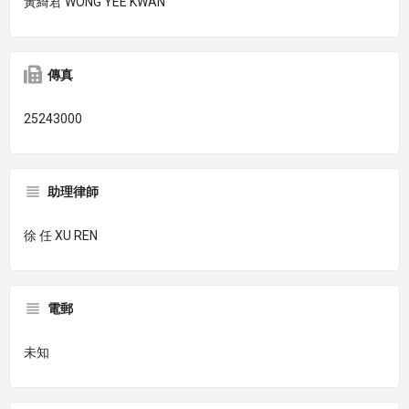
黃綺君 WONG YEE KWAN
傳真
25243000
助理律師
徐 任 XU REN
電郵
未知