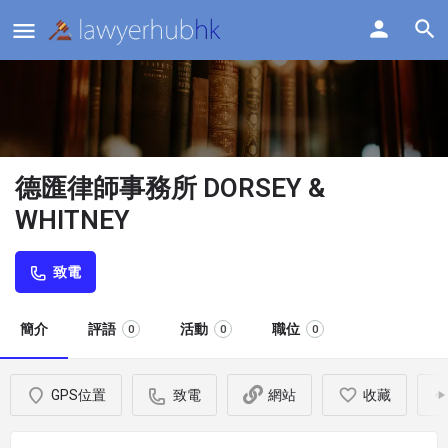
德匯律師事務所 DORSEY &
WHITNEY
致電
簡介
評語
活動
職位
0
0
0
GPS位置
致電
網站
收藏