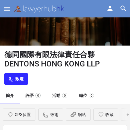
德同國際有限法律責任合夥
DENTONS HONG KONG LLP
致電
簡介
評語
活動
職位
0
0
0
GPS位置
致電
網站
收藏