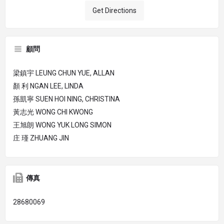
Get Directions
顧問
梁鎮宇 LEUNG CHUN YUE, ALLAN
顏 利 NGAN LEE, LINDA
孫凱寧 SUEN HOI NING, CHRISTINA
黃志光 WONG CHI KWONG
王旭朗 WONG YUK LONG SIMON
庄 瑾 ZHUANG JIN
傳真
28680069