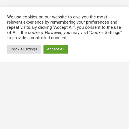
We use cookies on our website to give you the most
relevant experience by remembering your preferences and
repeat visits. By clicking “Accept All”, you consent to the use
of ALL the cookies. However, you may visit "Cookie Settings"
to provide a controlled consent.
Cookie Settings
Accept All
常用連結
香港大律師公會
香港律師會
GovHK 香港政府一站通
香港法例