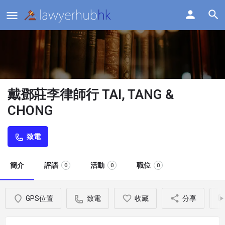
戴鄧莊李律師行 TAI, TANG &
CHONG
致電
簡介
評語
活動
職位
0
0
0
GPS位置
致電
收藏
分享