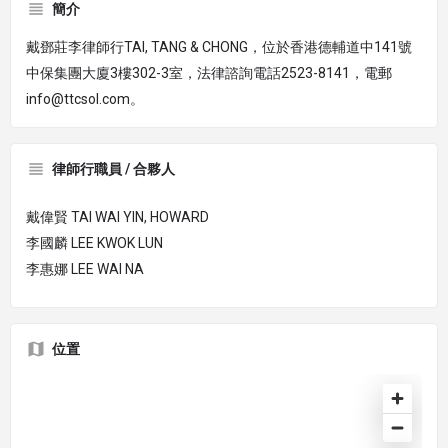
簡介
戴鄧莊李律師行TAI, TANG & CHONG，位於香港德輔道中141號
中保集團大廈3樓302-3室，法律諮詢電話2523-8141，電郵
info@ttcsol.com。
律師行職員 / 合夥人
戴偉賢 TAI WAI YIN, HOWARD
李國麟 LEE KWOK LUN
李惠娜 LEE WAI NA
位置