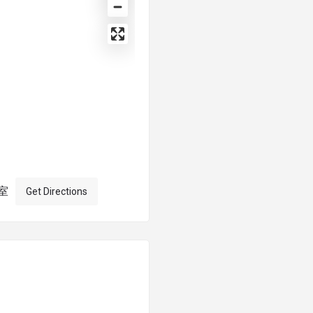
室
Get Directions