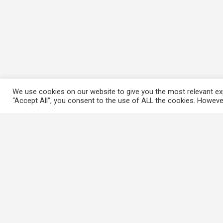
We use cookies on our website to give you the most relevant exp
“Accept All”, you consent to the use of ALL the cookies. However
常用連結
香港大律師公會
香港律師會
GovHK 香港政府一站通