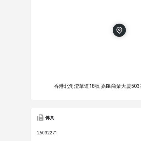
香港北角渣華道18號 嘉匯商業大廈503
傳真
25032271