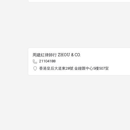
周建紅律師行 ZHOU & CO.
21104188
香港皇后大道東28號 金鐘匯中心5樓507室