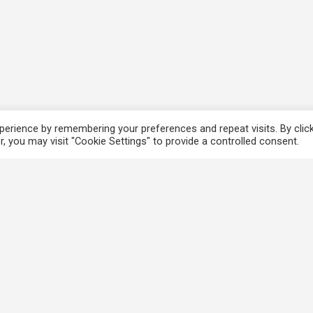
erience by remembering your preferences and repeat visits. By clic
, you may visit "Cookie Settings" to provide a controlled consent.
香港法例
使
電子版香港法例
個
香港基本法
免
Covid-19相關法例