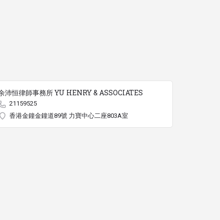
余沛恒律師事務所 YU HENRY & ASSOCIATES
21159525
香港金鐘金鐘道89號 力寶中心二座803A室