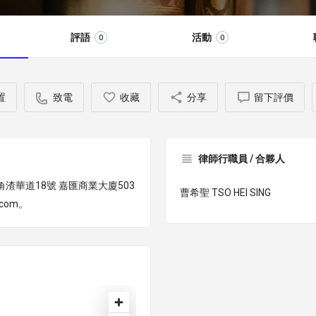
評語
活動
0
0
置
致電
收藏
分享
留下評價
律師行職員 / 合夥人
北角渣華道18號 嘉匯商業大廈503
曹希聖 TSO HEI SING
.com。