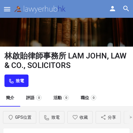
林啟貽律師事務所 LAM JOHN, LAW
& CO., SOLICITORS
致電
簡介
評語
活動
職位
0
0
0
GPS位置
致電
收藏
分享