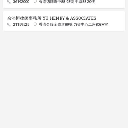
36192000
香港德輔道中88-98號 中環88 20樓
余沛恒律師事務所 YU HENRY & ASSOCIATES
21159525
香港金鐘金鐘道89號 力寶中心二座803A室