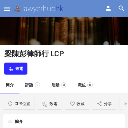
梁陳彭律師行 LCP
致電
簡介
評語
活動
職位
0
0
0
GPS位置
致電
收藏
分享
簡介