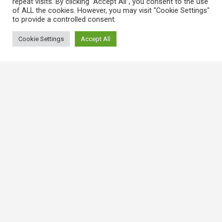
repeat visits. By clicking “Accept All”, you consent to the use
of ALL the cookies. However, you may visit "Cookie Settings"
to provide a controlled consent.
Cookie Settings
Accept All
常用連結
香港大律師公會
香港律師會
GovHK 香港政府一站通
香港法例
電子版香港法例
香港基本法
Covid-19相關法例