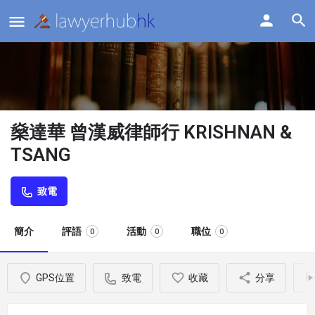
燊達華 曾漢威律師行 KRISHNAN &
TSANG
致電
簡介
評語
活動
職位
0
0
0
GPS位置
致電
收藏
分享