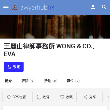
王麗山律師事務所 WONG & CO.,
EVA
致電
簡介
評語
活動
職位
0
0
0
GPS位置
致電
收藏
分享