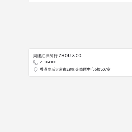
周建紅律師行 ZHOU & CO.
21104188
香港皇后大道東28號 金鐘匯中心5樓507室