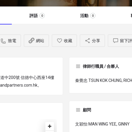
評語
活動
0
0
致電
網站
收藏
分享
留下
律師行職員 / 合夥人
諾道中200號 信德中心西座14樓
秦覺忠 TSUN KOK CHUNG, RIC
partners.com.hk。
顧問
文穎怡 MAN WING YEE, GINNY