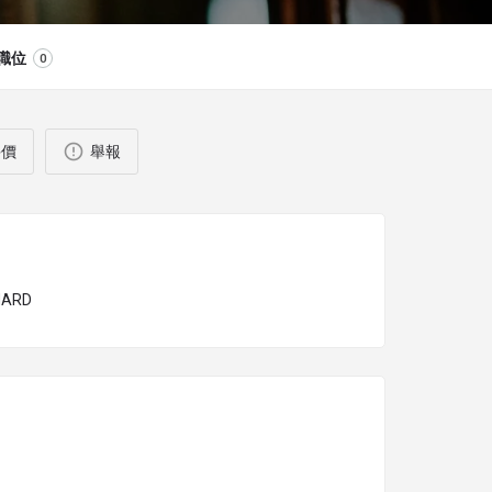
職位
0
評價
舉報
HARD