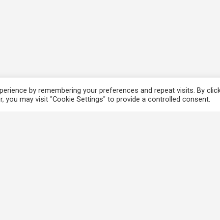
erience by remembering your preferences and repeat visits. By clic
, you may visit "Cookie Settings" to provide a controlled consent.
香港法例
使
電子版香港法例
個
香港基本法
免
Covid-19相關法例