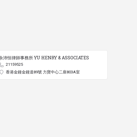
余沛恒律師事務所 YU HENRY & ASSOCIATES
21159525
香港金鐘金鐘道89號 力寶中心二座803A室