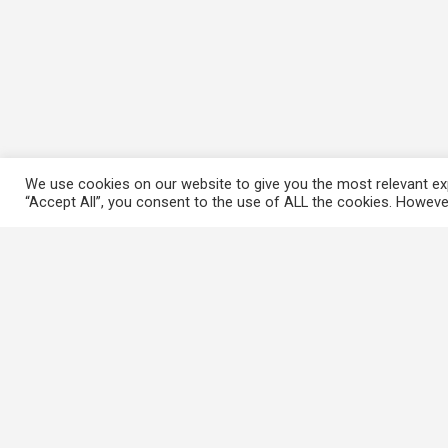
We use cookies on our website to give you the most relevant exp
“Accept All”, you consent to the use of ALL the cookies. However
常用連結
香港大律師公會
香港律師會
GovHK 香港政府一站通