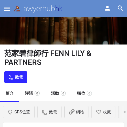
范家碧律師行 FENN LILY &
PARTNERS
致電
簡介
評語
活動
職位
0
0
0
GPS位置
致電
網站
收藏