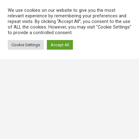
We use cookies on our website to give you the most
relevant experience by remembering your preferences and
repeat visits. By clicking “Accept All”, you consent to the use
of ALL the cookies. However, you may visit "Cookie Settings"
to provide a controlled consent.
Cookie Settings
Accept All
常用連結
香港大律師公會
香港律師會
GovHK 香港政府一站通
香港法例
電子版香港法例