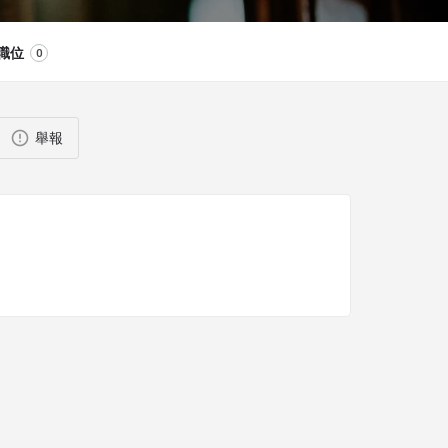
職位
0
舉報