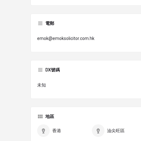
電郵
emok@emoksolicitor.com.hk
DX號碼
未知
地區
香港
油尖旺區