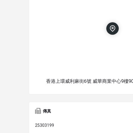
香港上環威利麻街6號 威華商業中心9樓9
傳真
25303199