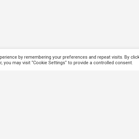
erience by remembering your preferences and repeat visits. By clic
, you may visit "Cookie Settings" to provide a controlled consent.
香港法例
使
電子版香港法例
個
香港基本法
免
Covid-19相關法例