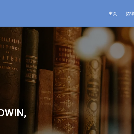
主頁
搵
DWIN,