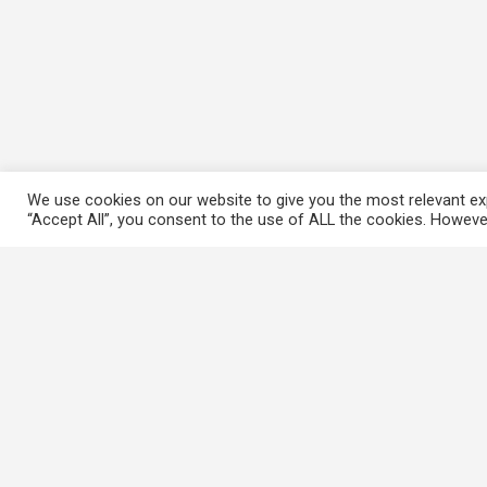
We use cookies on our website to give you the most relevant exp
“Accept All”, you consent to the use of ALL the cookies. However
常用連結
香港大律師公會
香港律師會
GovHK 香港政府一站通