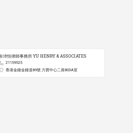
余沛恒律師事務所 YU HENRY & ASSOCIATES
21159525
香港金鐘金鐘道89號 力寶中心二座803A室