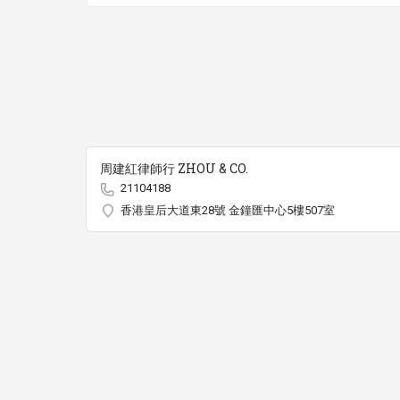
周建紅律師行 ZHOU & CO.
21104188
香港皇后大道東28號 金鐘匯中心5樓507室