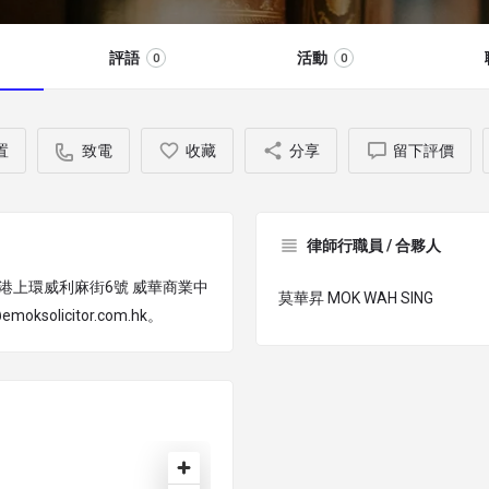
評語
活動
0
0
置
致電
收藏
分享
留下評價
律師行職員 / 合夥人
R，位於香港上環威利麻街6號 威華商業中
莫華昇 MOK WAH SING
solicitor.com.hk。