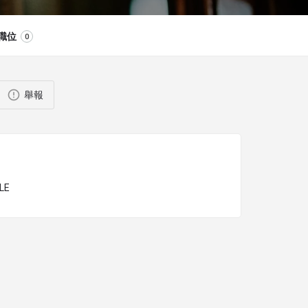
職位
0
舉報
LE