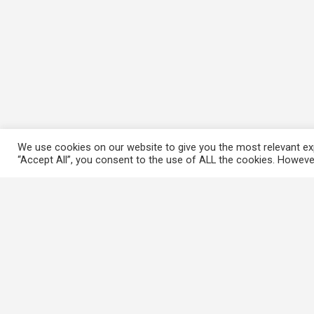
We use cookies on our website to give you the most relevant exp
“Accept All”, you consent to the use of ALL the cookies. However
常用連結
香港大律師公會
香港律師會
GovHK 香港政府一站通