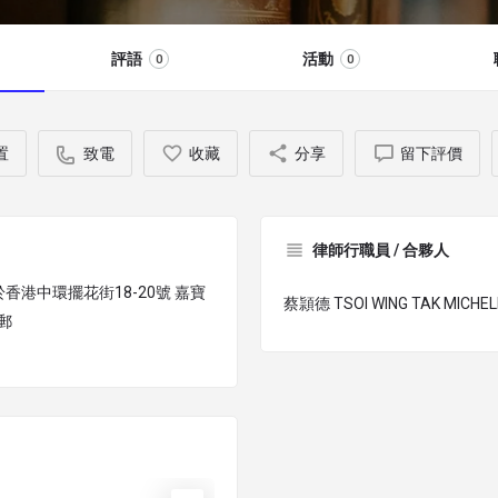
評語
活動
0
0
置
致電
收藏
分享
留下評價
律師行職員 / 合夥人
，位於香港中環擺花街18-20號 嘉寶
蔡頴德 TSOI WING TAK MICHEL
郵