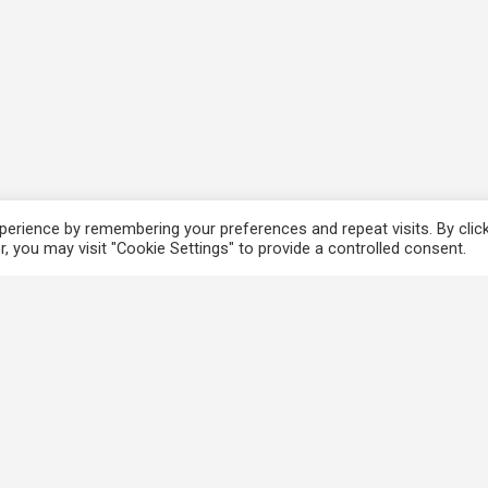
erience by remembering your preferences and repeat visits. By clic
, you may visit "Cookie Settings" to provide a controlled consent.
香港法例
使
電子版香港法例
個
香港基本法
免
Covid-19相關法例