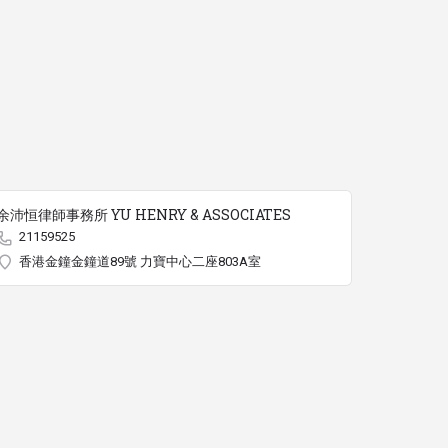
余沛恒律師事務所 YU HENRY & ASSOCIATES
21159525
香港金鐘金鐘道89號 力寶中心二座803A室