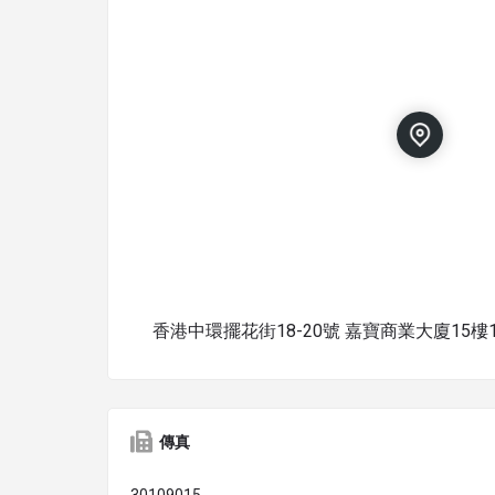
香港中環擺花街18-20號 嘉寶商業大廈15樓1
傳真