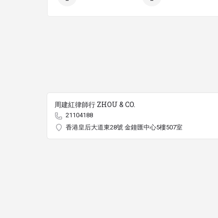
周建紅律師行 ZHOU & CO.
21104188
香港皇后大道東28號 金鐘匯中心5樓507室