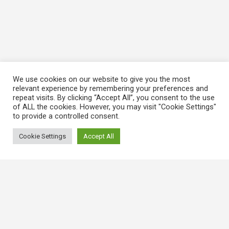
We use cookies on our website to give you the most
relevant experience by remembering your preferences and
repeat visits. By clicking “Accept All”, you consent to the use
of ALL the cookies. However, you may visit "Cookie Settings"
to provide a controlled consent.
Cookie Settings
Accept All
常用連結
香港大律師公會
香港律師會
GovHK 香港政府一站通