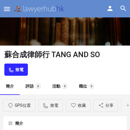
蘇合成律師行 TANG AND SO
致電
簡介
評語
活動
職位
0
0
0
GPS位置
致電
收藏
分享
簡介