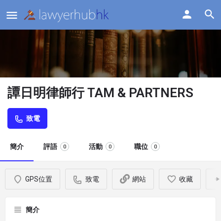
譚日明律師行 TAM & PARTNERS
致電
簡介
評語
活動
職位
0
0
0
GPS位置
致電
網站
收藏
簡介