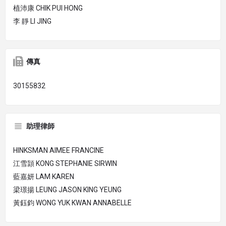
植沛康 CHIK PUI HONG
李 靜 LI JING
傳真
30155832
助理律師
HINKSMAN AIMEE FRANCINE
江雪頴 KONG STEPHANIE SIRWIN
藍嘉妍 LAM KAREN
梁璟揚 LEUNG JASON KING YEUNG
黃鈺鈞 WONG YUK KWAN ANNABELLE