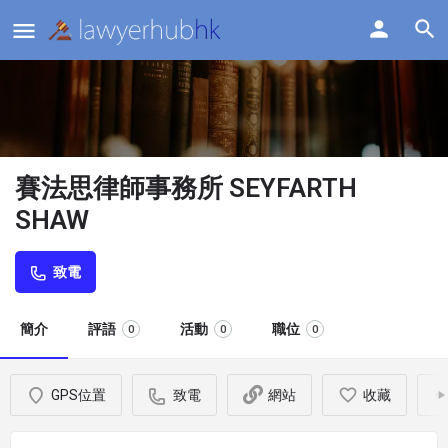
賽法思律師事務所 SEYFARTH
SHAW
致電
簡介
評語
活動
職位
0
0
0
GPS位置
致電
網站
收藏