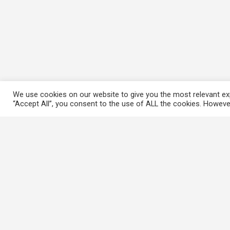
We use cookies on our website to give you the most relevant exp
“Accept All”, you consent to the use of ALL the cookies. However
常用連結
香港大律師公會
香港律師會
GovHK 香港政府一站通