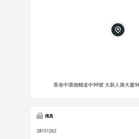
香港中環德輔道中99號 大新人壽大廈9
傳真
28151262