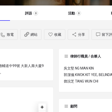
評語
活動
0
0
致電
網站
收藏
分享
留下
律師行職員 / 合夥人
環德輔道中99號 大新人壽大廈9
吳文堅 NG MAN KIN
m。
郭潔儀 KWOK KIT YEE, BELIND
鄧浣芝 TANG WUN CHI
顧問