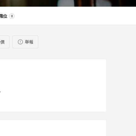
職位
0
評價
舉報
A