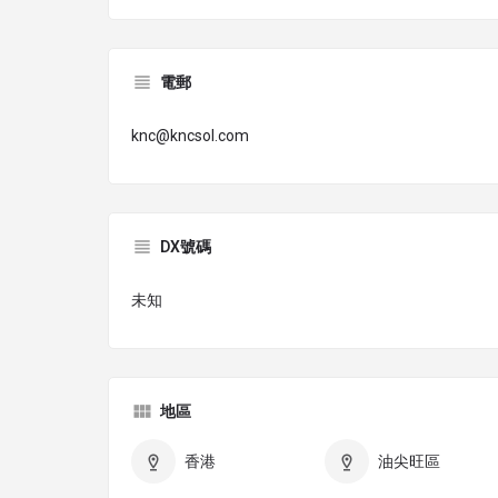
電郵
knc@kncsol.com
DX號碼
未知
地區
香港
油尖旺區