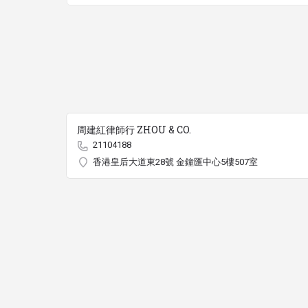
周建紅律師行 ZHOU & CO.
21104188
香港皇后大道東28號 金鐘匯中心5樓507室