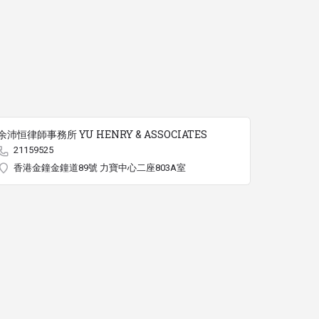
余沛恒律師事務所 YU HENRY & ASSOCIATES
21159525
香港金鐘金鐘道89號 力寶中心二座803A室