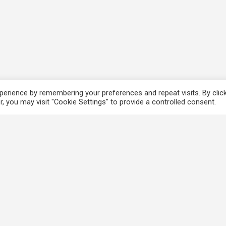
erience by remembering your preferences and repeat visits. By clic
, you may visit "Cookie Settings" to provide a controlled consent.
香港法例
使
電子版香港法例
個
香港基本法
免
Covid-19相關法例