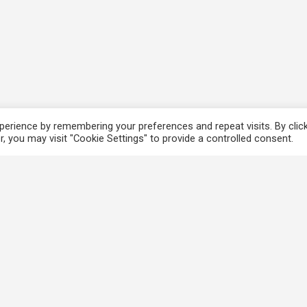
erience by remembering your preferences and repeat visits. By clic
, you may visit "Cookie Settings" to provide a controlled consent.
香港法例
使
電子版香港法例
個
香港基本法
免
Covid-19相關法例