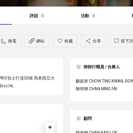
評語
活動
0
0
致電
網站
收藏
分享
留下
律師行職員 / 合夥人
於香港灣仔告士打道50號 馬來西亞大
鄒挺群 CHOW TING KWAN, RO
cc.hk。
陳明輝 CHAN MING FAI
顧問
陳家樂 CHAN KAR LOK