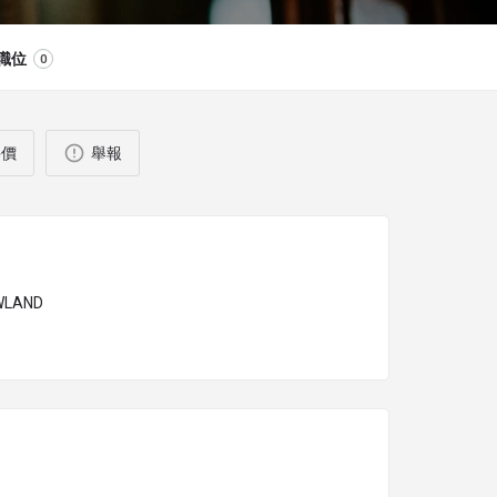
職位
0
評價
舉報
WLAND