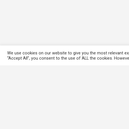
We use cookies on our website to give you the most relevant exp
“Accept All”, you consent to the use of ALL the cookies. However
常用連結
香港大律師公會
香港律師會
GovHK 香港政府一站通