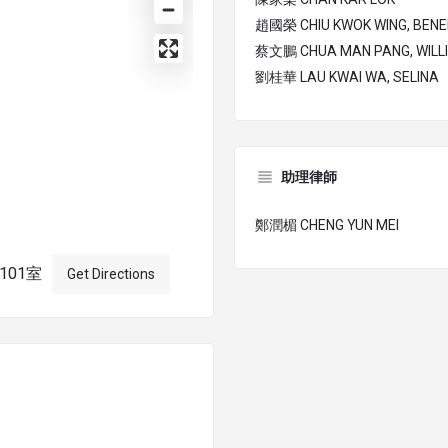
趙國榮 CHIU KWOK WING, BENE
蔡文鵬 CHUA MAN PANG, WILL
劉桂華 LAU KWAI WA, SELINA
助理律師
鄭潤楣 CHENG YUN MEI
101室
Get Directions