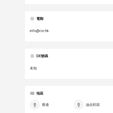
電郵
info@rcc.hk
DX號碼
未知
地區
香港
油尖旺區