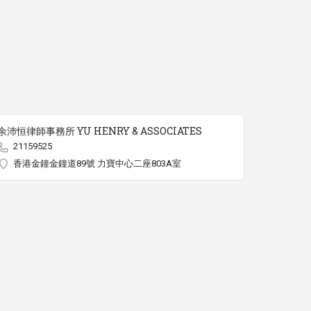
余沛恒律師事務所 YU HENRY & ASSOCIATES
21159525
香港金鐘金鐘道89號 力寶中心二座803A室