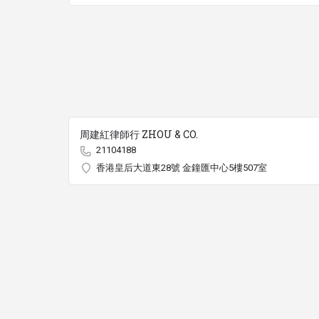
周建紅律師行 ZHOU & CO.
21104188
香港皇后大道東28號 金鐘匯中心5樓507室