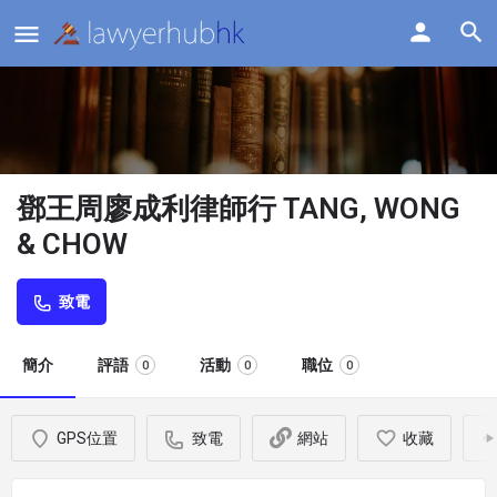
鄧王周廖成利律師行 TANG, WONG
& CHOW
致電
簡介
評語
活動
職位
0
0
0
GPS位置
致電
網站
收藏