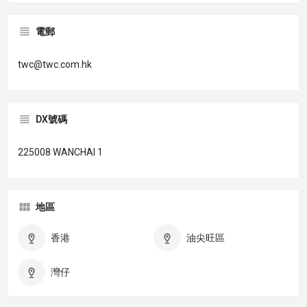
電郵
twc@twc.com.hk
DX號碼
225008 WANCHAI 1
地區
香港
油尖旺區
灣仔