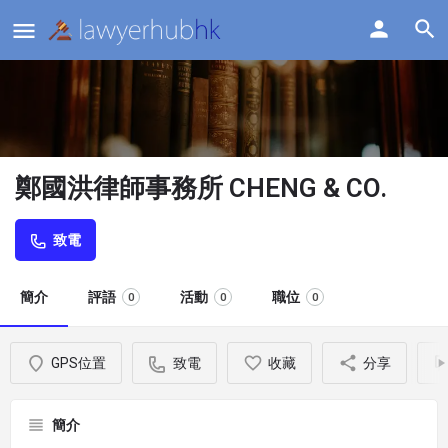
鄭國洪律師事務所 CHENG & CO.
致電
簡介
評語
活動
職位
0
0
0
GPS位置
致電
收藏
分享
簡介