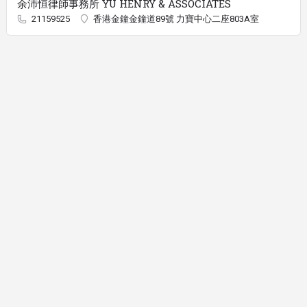
余沛恒律師事務所 YU HENRY & ASSOCIATES
21159525
香港金鐘金鐘道89號 力寶中心二座803A室