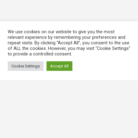
We use cookies on our website to give you the most
relevant experience by remembering your preferences and
repeat visits. By clicking “Accept All”, you consent to the use
of ALL the cookies. However, you may visit "Cookie Settings"
to provide a controlled consent.
Cookie Settings
Accept All
常用連結
香港大律師公會
香港律師會
GovHK 香港政府一站通