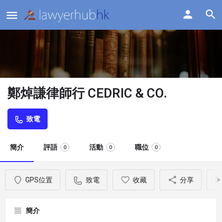
鄭焯謙律師行 CEDRIC & CO.
致電
簡介
評語
活動
職位
0
0
0
GPS位置
致電
收藏
分享
簡介