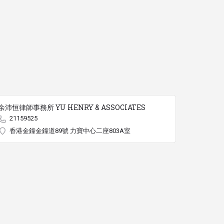
余沛恒律師事務所 YU HENRY & ASSOCIATES
21159525
香港金鐘金鐘道89號 力寶中心二座803A室