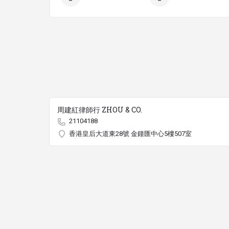
周建紅律師行 ZHOU & CO.
21104188
香港皇后大道東28號 金鐘匯中心5樓507室