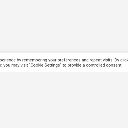
erience by remembering your preferences and repeat visits. By clic
, you may visit "Cookie Settings" to provide a controlled consent.
香港法例
使
電子版香港法例
個
香港基本法
免
Covid-19相關法例