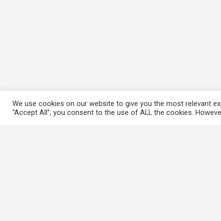
We use cookies on our website to give you the most relevant exp
“Accept All”, you consent to the use of ALL the cookies. However
常用連結
香港大律師公會
香港律師會
GovHK 香港政府一站通