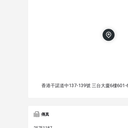
香港干諾道中137-139號 三台大廈6樓601-
傳真