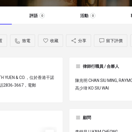
評語
活動
0
0
置
致電
收藏
分享
留下評價
律師行職員 / 合夥人
H YUEN & CO.，位於香港干諾
陳兆明 CHAN SIU MING, RAYM
2836-3667，電郵
高少瑋 KO SIU WAI
顧問
李錦昌 LI KAM CHEONG