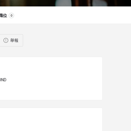
職位
0
舉報
OND