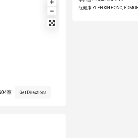
阮健康 YUEN KIN HONG, EDMO
604室
Get Directions