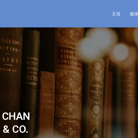
主頁
搵
CHAN
& CO.