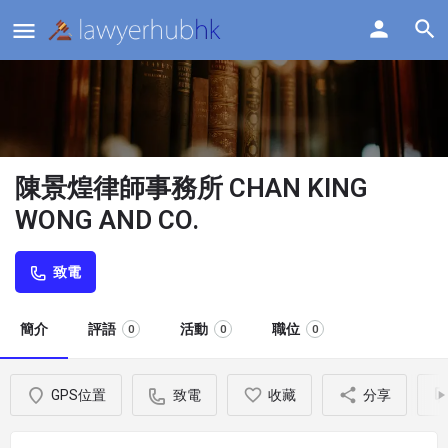
陳景煌律師事務所 CHAN KING
WONG AND CO.
致電
簡介
評語
活動
職位
0
0
0
GPS位置
致電
收藏
分享