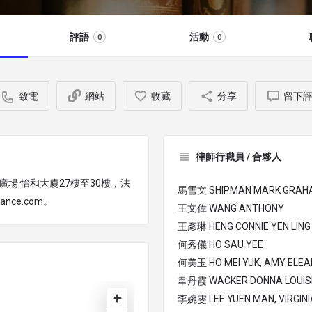
評語
活動
0
0
致電
網站
收藏
分享
留下
律師行職員 / 合夥人
樂廣場 怡和大廈27樓至30樓，法
馬雪文 SHIPMAN MARK GRAH
hance.com。
王文偉 WANG ANTHONY
王彥琳 HENG CONNIE YEN LING
何秀儀 HO SAU YEE
何美玉 HO MEI YUK, AMY ELE
韋丹霞 WACKER DONNA LOUIS
李婉雯 LEE YUEN MAN, VIRGINI