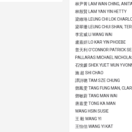
林尹菁 LAM WAN CHING, ANIT
林殷賢 LAM YAN YIN HETTY
梁緻珞 LEUNG CHI LOK CHARL
梁翠珊 LEUNG CHUI SHAN, TE
李宏威 LI WANG WAI
盧嘉姸 LO KAR YIN PHOEBE
普天利 O'CONNOR PATRICK S
PALLARAS MICHAEL NICHOLA
石悅媛 SHEK YUET WUN YVON
施 超 SHI CHAO
譚詩聰 TAM SZE CHUNG
鄧鳳雯 TANG FUNG MAN, CLA
鄧敏蔚 TANG MAN WAI
唐嘉雯 TONG KA MAN
WANG HSIN SUSIE
王 毅 WANG YI
王怡佶 WANG YI KAT