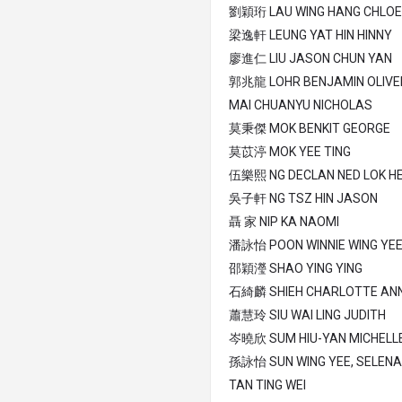
劉穎珩 LAU WING HANG CHLOE
梁逸軒 LEUNG YAT HIN HINNY
廖進仁 LIU JASON CHUN YAN
郭兆龍 LOHR BENJAMIN OLIVE
MAI CHUANYU NICHOLAS
莫秉傑 MOK BENKIT GEORGE
莫苡渟 MOK YEE TING
伍樂熙 NG DECLAN NED LOK H
吳子軒 NG TSZ HIN JASON
聶 家 NIP KA NAOMI
潘詠怡 POON WINNIE WING YE
邵穎瀅 SHAO YING YING
石綺麟 SHIEH CHARLOTTE AN
蕭慧玲 SIU WAI LING JUDITH
岑曉欣 SUM HIU-YAN MICHELL
孫詠怡 SUN WING YEE, SELENA
TAN TING WEI