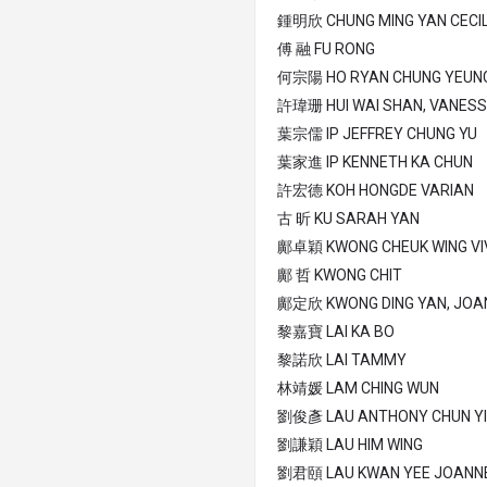
鍾明欣 CHUNG MING YAN CECIL
傅 融 FU RONG
何宗陽 HO RYAN CHUNG YEUN
許瑋珊 HUI WAI SHAN, VANES
葉宗儒 IP JEFFREY CHUNG YU
葉家進 IP KENNETH KA CHUN
許宏德 KOH HONGDE VARIAN
古 昕 KU SARAH YAN
鄺卓穎 KWONG CHEUK WING VI
鄺 哲 KWONG CHIT
鄺定欣 KWONG DING YAN, JOA
黎嘉寶 LAI KA BO
黎諾欣 LAI TAMMY
林靖媛 LAM CHING WUN
劉俊彥 LAU ANTHONY CHUN Y
劉謙穎 LAU HIM WING
劉君頤 LAU KWAN YEE JOANN