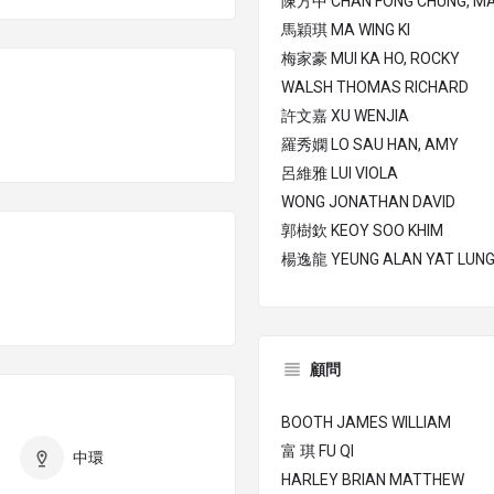
陳方中 CHAN FONG CHUNG, M
馬穎琪 MA WING KI
梅家豪 MUI KA HO, ROCKY
WALSH THOMAS RICHARD
許文嘉 XU WENJIA
羅秀嫻 LO SAU HAN, AMY
呂維雅 LUI VIOLA
WONG JONATHAN DAVID
郭樹欽 KEOY SOO KHIM
楊逸龍 YEUNG ALAN YAT LUN
顧問
BOOTH JAMES WILLIAM
富 琪 FU QI
中環
HARLEY BRIAN MATTHEW