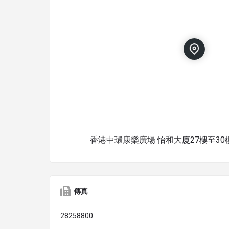
香港中環康樂廣場 怡和大廈27樓至30
傳真
28258800