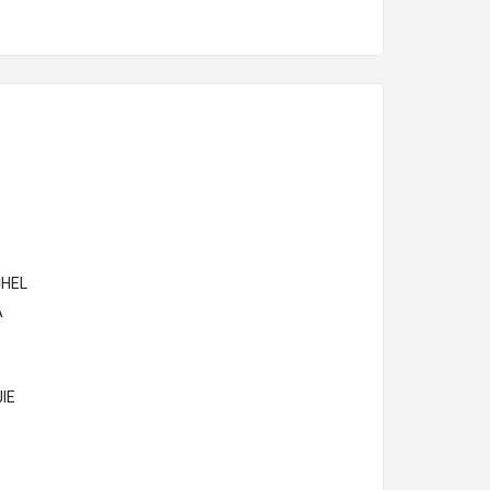
HEL
A
IE