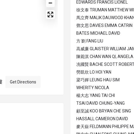
EDWARDS FRANCIS LIONEL
徐文泰 TRUMAN MATTHEW WI
馬立齊 MALIK DAUWOOD KHA
鄧文思 DAVIES EMMA CATRIN
BATES MICHAEL DAVID
方 劉 FANG LIU
高威廉 GLAISTER WILLIAM JA
陳菀淇 CHAN WAN QI, ANGELA
冼國賢 BACHE SCOTT ROBER
勞凱欣 LO HOI YAN
梁巧嬋 LEUNG HAU SIM
樓
Get Directions
WHERITY NICOLA
楊大志 YANG TAI CHI
TSAI DAVID CHUNG-YANG
顧至誠 KOO BRYAN CHE SING
HASSALL CAMERON DAVID
麥天嶽 FELDMANN PHILIPPE M