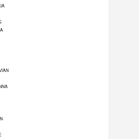
IA
G
SA
VIAN
NNA
IN
E