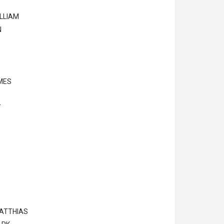
LLIAM
N
MES
T
ATTHIAS