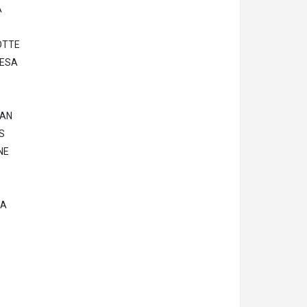
A
OTTE
RESA
EAN
S
NE
RA