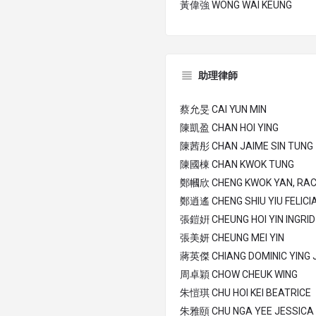
黃偉強 WONG WAI KEUNG
助理律師
蔡允旻 CAI YUN MIN
陳凱盈 CHAN HOI YING
陳茜彤 CHAN JAIME SIN TUNG
陳國棟 CHAN KWOK TUNG
鄭幗欣 CHENG KWOK YAN, RAC
鄭逍遙 CHENG SHIU YIU FELICI
張鎧姸 CHEUNG HOI YIN INGRID
張美妍 CHEUNG MEI YIN
蔣英傑 CHIANG DOMINIC YING J
周卓穎 CHOW CHEUK WING
朱愷琪 CHU HOI KEI BEATRICE
朱雅頤 CHU NGA YEE JESSICA