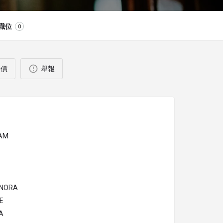
職位
0
評價
舉報
AM
ANORA
E
A