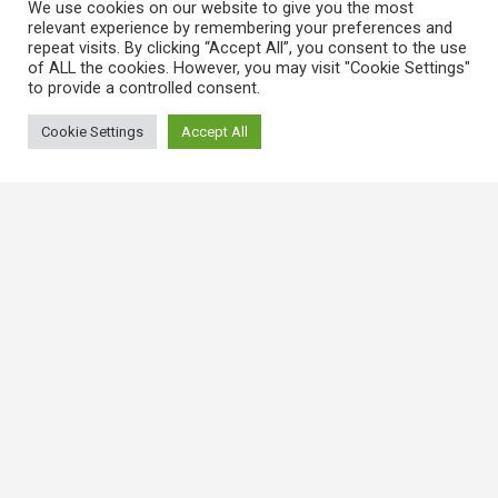
We use cookies on our website to give you the most
relevant experience by remembering your preferences and
repeat visits. By clicking “Accept All”, you consent to the use
of ALL the cookies. However, you may visit "Cookie Settings"
to provide a controlled consent.
Cookie Settings
Accept All
常用連結
香港大律師公會
香港律師會
GovHK 香港政府一站通
香港法例
電子版香港法例
香港基本法