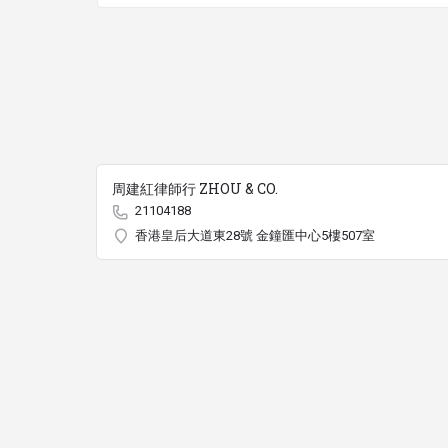
周建紅律師行 ZHOU & CO.
21104188
香港皇后大道東28號 金鐘匯中心5樓507室