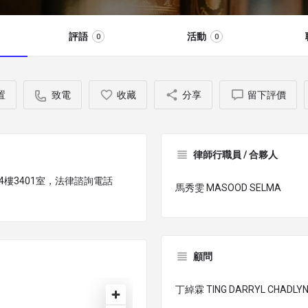
評語
活動
0
0
置
致電
收藏
分享
留下評價
律師行職員 / 合夥人
34樓3401室，法律諮詢電話
馬秀雯 MASOOD SELMA
顧問
丁綽霖 TING DARRYL CHADLY