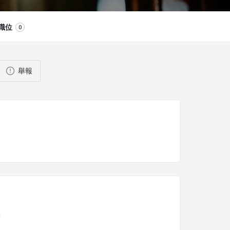
職位
0
舉報
N