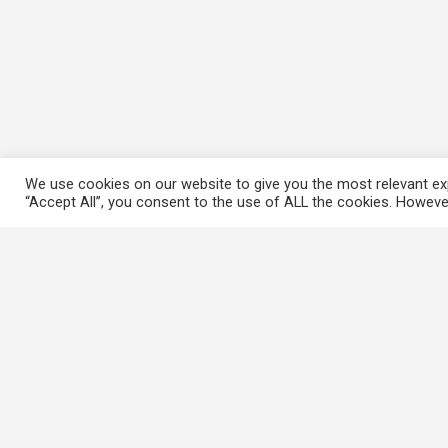
We use cookies on our website to give you the most relevant exp
“Accept All”, you consent to the use of ALL the cookies. However
常用連結
香港大律師公會
香港律師會
GovHK 香港政府一站通