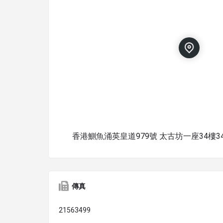
香港鰂魚涌英皇道979號 太古坊一座34樓34
傳真
21563499