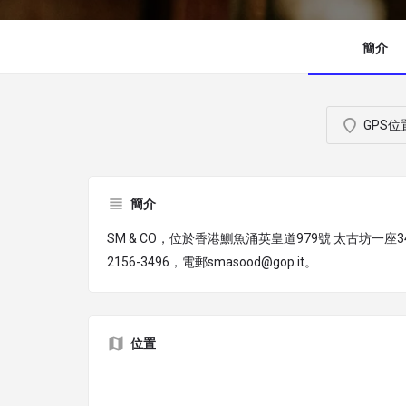
簡介
GPS位
簡介
SM & CO，位於香港鰂魚涌英皇道979號 太古坊一座
2156-3496，電郵smasood@gop.it。
位置