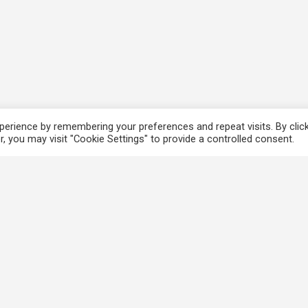
erience by remembering your preferences and repeat visits. By clic
, you may visit "Cookie Settings" to provide a controlled consent.
香港法例
使
電子版香港法例
個
香港基本法
免
Covid-19相關法例