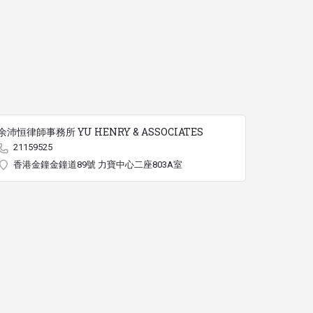
余沛恒律師事務所 YU HENRY & ASSOCIATES
21159525
香港金鐘金鐘道89號 力寶中心二座803A室