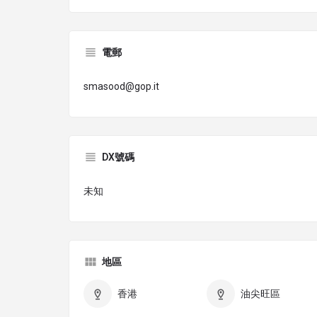
電郵
smasood@gop.it
DX號碼
未知
地區
香港
油尖旺區